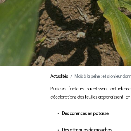
Actualités
Maïs à la peine : et si on leur do
Plusieurs facteurs ralentissent actuellem
décolorations des feuilles apparaissent. En
Des carences en potasse
Des attaques de mouches